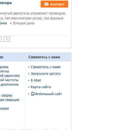
татора
контакт
нчатый двигатель управляет проводом,
са, Автоматическая резка, три фазные
бнее
Лучшая цена
>|
во
Свяжитесь с нами
дника
Свяжитесь с нами
пятна
Запросите цитату
ий укрепляя
ой частоты
E-Mail
 диапазона
Карта сайта
Мобильный сайт
 сварка
щик сварщик
анием