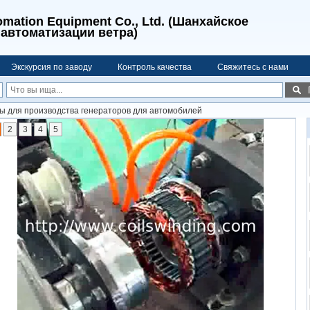
mation Equipment Co., Ltd. (Шанхайское
автоматизации ветра)
Экскурсия по заводу
Контроль качества
Свяжитесь с нами
 для производства генераторов для автомобилей
2
3
4
5