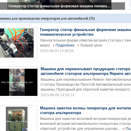
Генератор статор финальная формовая машина пневматическое устройство
шины для производства генераторов для автомобилей
(35)
Генератор статор финальная формовая машин
пневматическое устройство
Окончательная форма обмотки катушек статора с пе
видео
Подробнее
Лучшая цена
2025-08-05 14:30:04
Машина для перематывает продукцию статора
автомобиля статоров альтернатора Repaire а
Машины для перевертывания Ремонт Автомобильны
Статора Производство Простой Автомобильный генер
машины, Пригодный для обратной намотки генерато.
2023-06-08 14:54:13
Машина замотки волны генератора для моталк
статора альтернатора
Машина для намотки волновой катушки генератора дл
волновой катушки автомобильного генератора статор
обмоткой, устройство для управления шаговы...
По