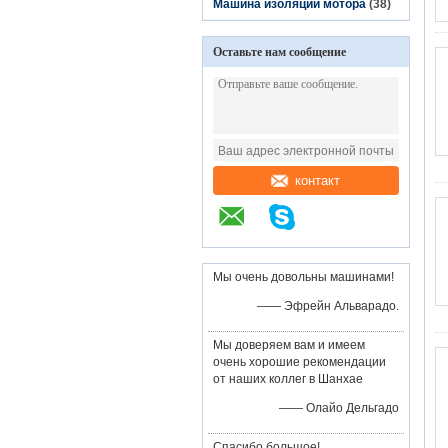
Машина изоляции мотора
(38)
Оставьте нам сообщение
контакт
Мы очень довольны машинами!
—— Эфрейн Альварадо.
Мы доверяем вам и имеем
очень хорошие рекомендации
от наших коллег в Шанхае
—— Олайо Дельгадо
Спасибо большое!