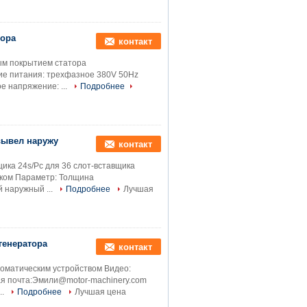
тора
контакт
м покрытием статора
е питания: трехфазное 380V 50Hz
е напряжение: ...
Подробнее
 вывел наружу
контакт
ика 24s/Pc для 36 слот-вставщика
иком Параметр: Толщина
 наружный ...
Подробнее
Лучшая
генератора
контакт
номатическим устройством Видео:
ая почта:Эмили@motor-machinery.com
..
Подробнее
Лучшая цена