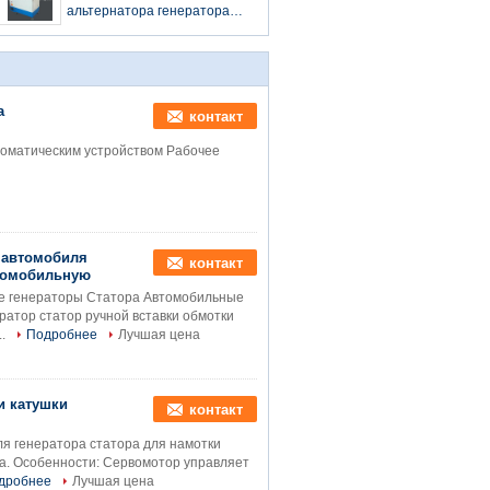
альтернатора генератора
вывел наружу 24s/Pc для
типа статора Inserter 36
слотов
а
контакт
номатическим устройством Рабочее
 автомобиля
контакт
втомобильную
е генераторы Статора Автомобильные
атор статор ручной вставки обмотки
..
Подробнее
Лучшая цена
и катушки
контакт
я генератора статора для намотки
а. Особенности: Сервомотор управляет
дробнее
Лучшая цена