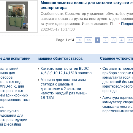
Машина замотки волны для моталки катушки с
альтернатора
Особенности: Сервомотор управляет обмоткой, ступе
автоматическая загрузка на инструменты для перено
катушки одновременно. Использование: П...
Подро
2023-05-17 16:14:00
Page 1 of 4
|<
<<
1
2
3
4
>>
е для испытаний
машина обмотки статора
Сварное устройст
 испытаний
Как изготовить статор BLDC
Сплавлять прово
шина для
4, 6,8,9,10.12,14,1518 поляков
прибора заварки 
роторов
коммутанта горяч
Машина для намотки иглы
го литья под
для тонкой больш
статора с шаговым
WIND-RT-1 для
коротковолнового
двигателем с 2 слотами
роторов литья
провода
намотки каждый раз WIND-
ием асинхронных
1B-TSM
Арматура горячее
переменного тока
коммутатор свар
ра
сварка на месте с
ого пульта
переменным пит
рудования для
ротора индукции
 Diecasting