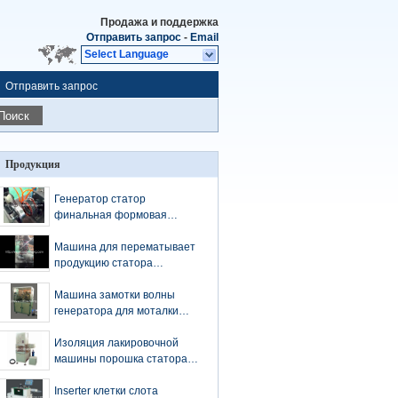
Продажа и поддержка
Отправить запрос
-
Email
Select Language
Отправить запрос
Поиск
Продукция
Генератор статор
финальная формовая
машина пневматическое
устройство
Машина для перематывает
продукцию статора
автомобиля автомобиля
статоров альтернатора
Машина замотки волны
Repaire автомобильную
генератора для моталки
катушки статора
альтернатора
Изоляция лакировочной
машины порошка статора
генератора Altenator
электростатическая
Inserter клетки слота