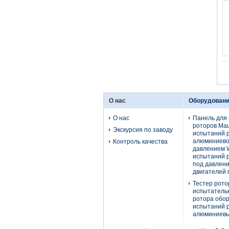
О нас
Оборудовани
О нас
Панель для
роторов Ма
Экскурсия по заводу
испытаний 
алюминиево
Контроль качества
давлением 
испытаний 
под давлен
двигателей 
Тестер рото
испытательн
ротора обо
испытаний 
алюминиевый