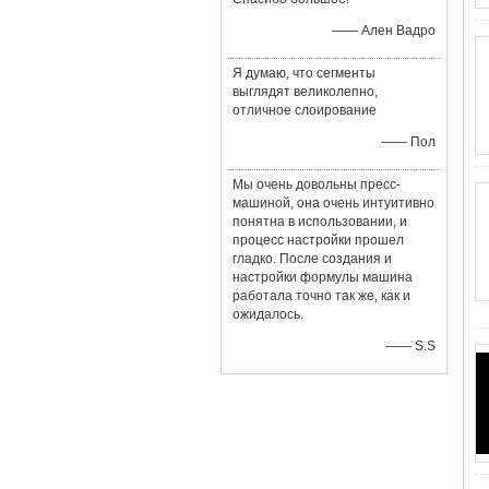
—— Ален Вадро
Я думаю, что сегменты
выглядят великолепно,
отличное слоирование
—— Пол
Мы очень довольны пресс-
машиной, она очень интуитивно
понятна в использовании, и
процесс настройки прошел
гладко. После создания и
настройки формулы машина
работала точно так же, как и
ожидалось.
—— S.S