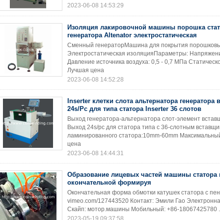
2023-06-08 14:53:29
Изоляция лакировочной машины порошка ста
генератора Altenator электростатическая
Сменный генераторМашина для покрытия порошковы
Электростатическая изоляцияПараметры: Напряжени
Давление источника воздуха: 0,5 - 0,7 МПа Статическо
Лучшая цена
2023-06-08 14:52:28
Inserter клетки слота альтернатора генератора
24s/Pc для типа статора Inserter 36 слотов
Выход генератора-альтернатора слот-элемент вставщ
Выход 24s/pc для статора типа с 36-слотным вставщ
ламинированного статора:10mm-60mm Максимальный
цена
2023-06-08 14:44:31
Образование лицевых частей машины статора 
окончательной формируя
Окончательная форма обмотки катушек статора с пе
vimeo.com/127443520 Контакт: Эмили Гао Электронн
Скайп: мотор.машины Мобильный: +86-18067425780 .
2023-05-19 09:37:58