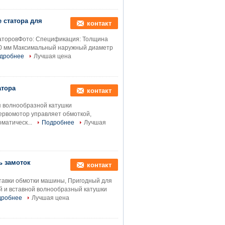
 статора для
контакт
раторовФото: Спецификация: Толщина
60 мм Максимальный наружный диаметр
дробнее
Лучшая цена
атора
контакт
я волнообразной катушки
ервомотор управляет обмоткой,
матическ...
Подробнее
Лучшая
ь замоток
контакт
тавки обмотки машины, Пригодный для
й и вставной волнообразный катушки
дробнее
Лучшая цена