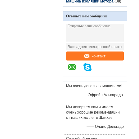
Машина изоляции мотора
(38)
Оставьте нам сообщение
контакт
Мы очень довольны машинами!
—— Эфрейн Альварадо.
Мы доверяем вам и имеем
очень хорошие рекомендации
от наших коллег в Шанхае
—— Олайо Дельгадо
Спасибо большое!