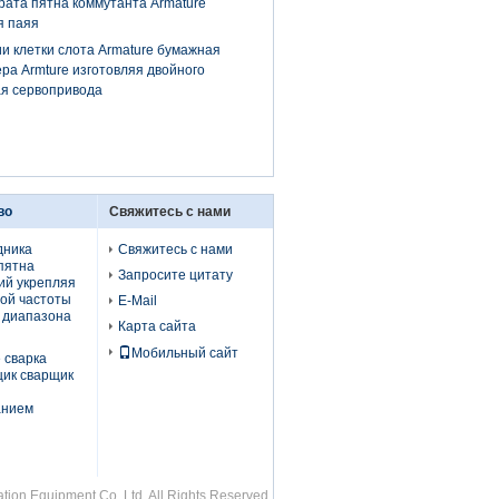
рата пятна коммутанта Armature
я паяя
 клетки слота Armature бумажная
ера Armture изготовляя двойного
ая сервопривода
во
Свяжитесь с нами
дника
Свяжитесь с нами
пятна
Запросите цитату
ий укрепляя
ой частоты
E-Mail
 диапазона
Карта сайта
Мобильный сайт
 сварка
щик сварщик
анием
on Equipment Co.,Ltd. All Rights Reserved.