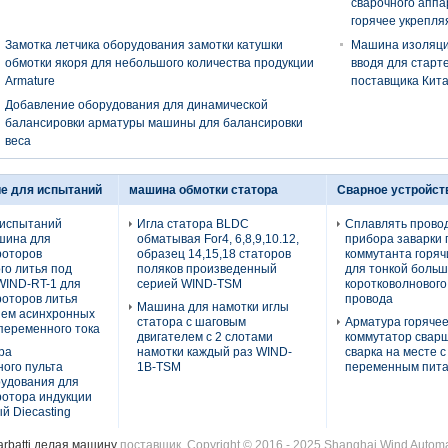
сварочного аппа
горячее укрепля
Замотка летчика оборудования замотки катушки
Машина изоляции
обмотки якоря для небольшого количества продукции
вводя для старт
Armature
поставщика Кит
Добавление оборудования для динамической
балансировки арматуры машины для балансировки
веса
е для испытаний
машина обмотки статора
Сварное устройст
 испытаний
Игла статора BLDC
Сплавлять прово
шина для
обматывая For4, 6,8,9,10.12,
прибора заварки 
роторов
образец 14,15,18 статоров
коммутанта горяч
го литья под
поляков произведенный
для тонкой больш
WIND-RT-1 для
серией WIND-TSM
коротковолнового
роторов литья
провода
Машина для намотки иглы
ием асинхронных
статора с шаговым
Арматура горячее
переменного тока
двигателем с 2 слотами
коммутатор свар
ра
намотки каждый раз WIND-
сварка на месте с
ого пульта
1B-TSM
переменным пит
рудования для
ротора индукции
 Diecasting
arbatti делая машину
поставщик. Copyright © 2016 - 2025 Shanghai Wind Automati