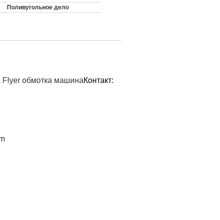
Поливугольное дело
 Flyer обмотка машина
Контакт:
om