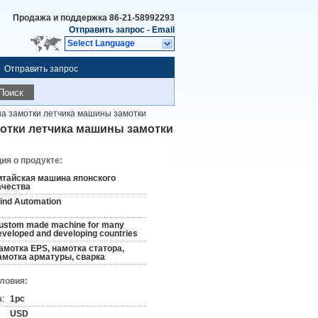
Продажа и поддержка
86-21-58992293
Отправить запрос
-
Email
Select Language
Отправить запрос
Поиск
на замотки летчика машины замотки
мотки летчика машины замотки
я о продукте:
итайская машина японского
ачества
ind Automation
ustom made machine for many
eveloped and developing countries
амотка EPS, намотка статора,
амотка арматуры, сварка
словия:
:
1pc
USD