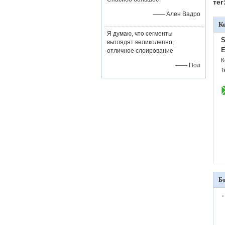
тег
—— Ален Вадро
К
Я думаю, что сегменты
S
выглядят великолепно,
E
отличное слоирование
К
—— Пол
Т
Бо