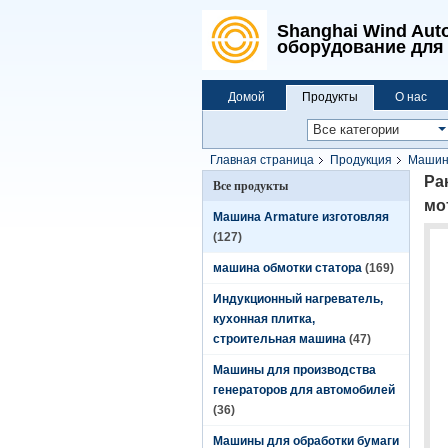
Shanghai Wind Auto
оборудование для 
Домой
Продукты
О нас
Главная страница
Продукция
Машина
мотора
Ра
Все продукты
мо
Машина Armature изготовляя
(127)
машина обмотки статора
(169)
Индукционный нагреватель,
кухонная плитка,
строительная машина
(47)
Машины для производства
генераторов для автомобилей
(36)
Машины для обработки бумаги