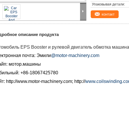
Упаковывая детали:
контакт
дробное описание продукта
томобиль EPS Booster и рулевой двигатель обмотка машина
ектронная почта: Эмили
@motor-machinery.com
айп: мотор.машины
бильный: +86-18067425780
т: http://
www.motor-machinery.com
; http://
www.coilswinding.c