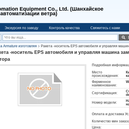
mation Equipment Co., Ltd. (Шанхайское
автоматизации ветра)
Экскурсия по заводу
Контроль качества
Свяжитесь с нами
 Armature изготовляя
Ракета -носитель EPS автомобиля и управляя маши
кета -носитель EPS автомобиля и управляя машина за
тора
Подробная информаци
Место
К
происхождения:
к
Фирменное
W
наименование:
C
Сертификация:
d
Н
Номер модели:
н
Оплата и доставка У
Количество мин заказа
Цена: