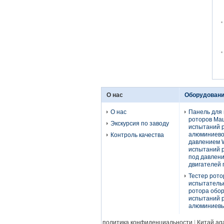
О нас
Оборудовани
О нас
Панель для
роторов Ма
Экскурсия по заводу
испытаний 
алюминиево
Контроль качества
давлением 
испытаний 
под давлен
двигателей 
Тестер рото
испытательн
ротора обо
испытаний 
алюминиевый
политика конфиденциальности
|
Китай ag