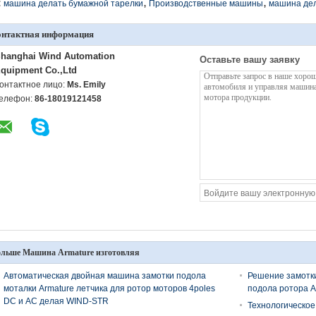
,
,
:
машина делать бумажной тарелки
Производственные машины
машина дел
онтактная информация
hanghai Wind Automation
Оставьте вашу заявку
quipment Co.,Ltd
онтактное лицо:
Ms. Emily
елефон:
86-18019121458
льше Машина Armature изготовляя
Автоматическая двойная машина замотки подола
Решение замотк
моталки Armature летчика для ротор моторов 4poles
подола ротора A
DC и AC делая WIND-STR
Технологическое