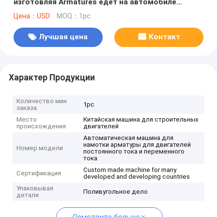
изготовляя Armatures едет на автомобиле
машины здания
Цена：USD
MOQ：1pc
Лучшая цена
Контакт
Характер Продукции
Количество мин
1pc
заказа
Место
Китайская машина для строительных
происхождения
двигателей
Автоматическая машина для
намотки арматуры для двигателей
Номер модели
постоянного тока и переменного
тока
Custom made machine for many
Сертификация
developed and developing countries
Упаковывая
Поливугольное дело
детали