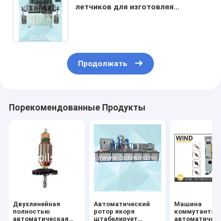
летчиков для изготовляя
Armatures едет на автомобиле
машины здания
Продолжать
Порекомендованные Продукты
Двухлинейная
Автоматический
Машина
полностью
ротор якоря
коммутанта
автоматическая
штабелирует
автоматичес