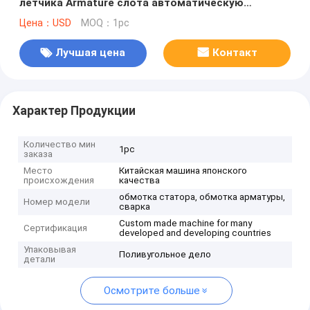
летчика Armature слота автоматическую
двойную
Цена：USD
MOQ：1pc
Лучшая цена
Контакт
Характер Продукции
Количество мин
1pc
заказа
Место
Китайская машина японского
происхождения
качества
обмотка статора, обмотка арматуры,
Номер модели
сварка
Custom made machine for many
Сертификация
developed and developing countries
Упаковывая
Поливугольное дело
детали
Осмотрите больше