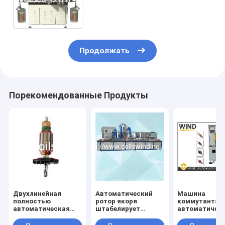
Armature слота
автоматическую двойную
Продолжать
Порекомендованные Продукты
Двухлинейная
Автоматический
Машина
полностью
ротор якоря
коммутанта
автоматическая
штабелирует
автоматичес
виндерная
электростатическую
токарного ст
виндерная машина
машину для
поворачивая 