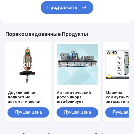
Продолжать
Порекомендованные Продукты
Двухлинейная
Автоматический
Машина
полностью
ротор якоря
коммутанта
автоматическая
штабелирует
автоматичес
виндерная
электростатическую
токарного ст
виндерная машина
машину для
поворачивая 
Лучшая цена
Лучшая цена
Лучшая ц
для двигателя
нанесения
трехосным
Wiper Mixer
порошкового
покрытия AKZO
NOBEL Изоляция из
смолы