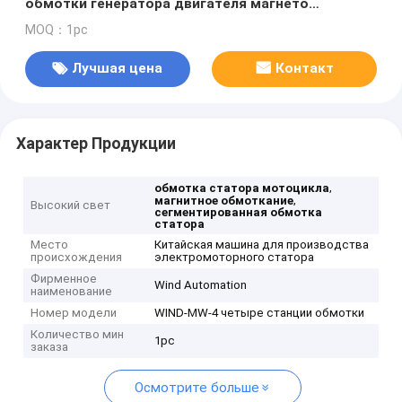
обмотки генератора двигателя магнето
мотоцикла
MOQ：1pc
Лучшая цена
Контакт
Характер Продукции
,
обмотка статора мотоцикла
,
магнитное обмоткание
Высокий свет
сегментированная обмотка
статора
Место
Китайская машина для производства
происхождения
электромоторного статора
Фирменное
Wind Automation
наименование
Номер модели
WIND-MW-4 четыре станции обмотки
Количество мин
1pc
заказа
Осмотрите больше