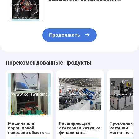
генератора двигателя магнето
мотоцикла
Продолжать
Порекомендованные Продукты
Машина для
Расширяющая
Проводник з
порошковой
статорная катушка
катушки
покраски обмоток
финальная
магнитного п
статора для
формовая машина с
статора стар