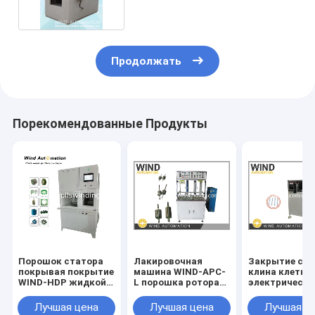
Продолжать
Порекомендованные Продукты
Порошок статора
Лакировочная
Закрытие сло
покрывая покрытие
машина WIND-APC-
клина клетки
WIND-HDP жидкой
L порошка ротора
электрическо
кровати горячего
Armature
материально
погружения
электростатическая
формируя Cuff
Лучшая цена
Лучшая цена
Лучшая ц
для пользы
Creasing и ре