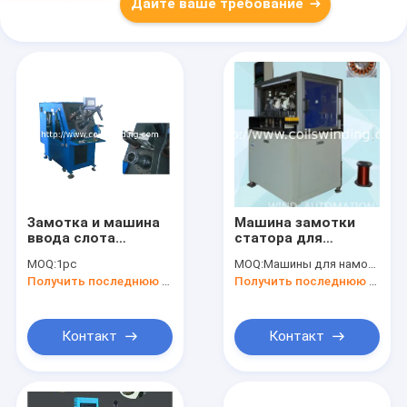
Дайте ваше требование
Замотка и машина
Машина замотки
ввода слота
статора для
статора Инсертер
изготовлять
MOQ:
1pc
MOQ:
Машины для намотки магнитов для производства магнитов для мотоциклов
катушки
построение
Получить последнюю цену
Получить последнюю цену
концентрические
моторов BLDC
устанавливают клин
Outrunner
и катушки
Контакт
Контакт