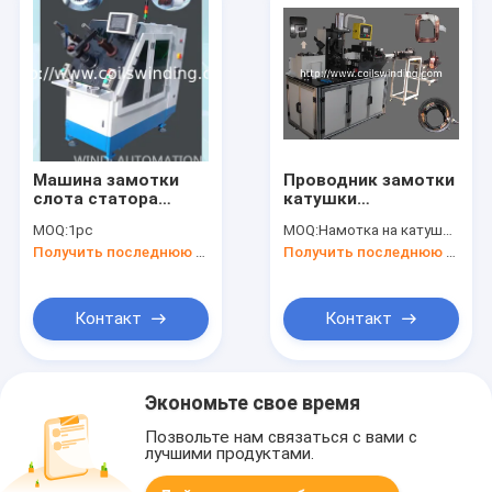
Машина замотки
Проводник замотки
слота статора
катушки
мотора индукции
магнитного поля
MOQ:
1pc
MOQ:
Намотка на катушке Bosch
компрессора
статора стартера
Получить последнюю цену
Получить последнюю цену
насоса
формируя и
концентрическая и
обматывая
ввода клина
устанавливает клин
Контакт
Контакт
и катушки
Экономьте свое время
Позвольте нам связаться с вами с
лучшими продуктами.