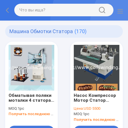
Машина Обмотки Статора
(170)
Обматывая поляки
Насос Компрессор
моталки 4 статора
Мотор Статор
статора 4 BLDC
Катушка Обмотка
MOQ:
1pc
Цена:
USD 5500
затеняемые
Катушка
Получить последнюю цену
MOQ:
1pc
поляком
Изготовление
подготовляют
станка с ЧПУ Китай
Получить последнюю цену
машину замотки
Поставщик