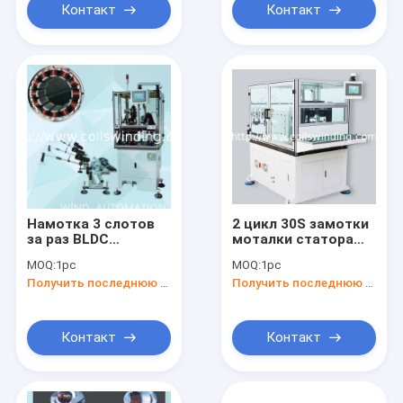
иглы
Контакт
Контакт
Намотка 3 слотов
2 цикл 30S замотки
за раз BLDC
моталки статора
статорная
поляка машины
MOQ:
1pc
MOQ:
1pc
намоточная
замотки 2 статора
Получить последнюю цену
Получить последнюю цену
машина для
поляка всеобщих
игольной намотки
автоматических
для 6-полюсных, 9-
полюсных и 12-
Контакт
Контакт
полюсных
бесщеточных
двигателей